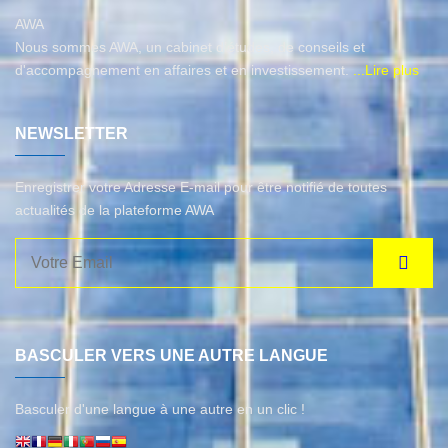
AWA
Nous sommes AWA, un cabinet d’études, de conseils et
d'accompagnement en affaires et en investissement.
...Lire plus
NEWSLETTER
Enregistrer votre Adresse E-mail pour être notifié de toutes
actualités de la plateforme AWA
BASCULER VERS UNE AUTRE LANGUE
Basculer d'une langue à une autre en un clic !