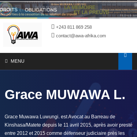
+243 811 869 258
contact@awa-afrika.com
MENU
A PROPOS
Grace MUWAWA L.
CATALOGUES
PHOTOTHEQUE
Grace Muwawa Luwungi. est Avocat au Barreau de
Kinshasa/Matete depuis le 11 avril 2015, après avoir presté
entre 2012 et 2015 comme défenseur judiciaire près les